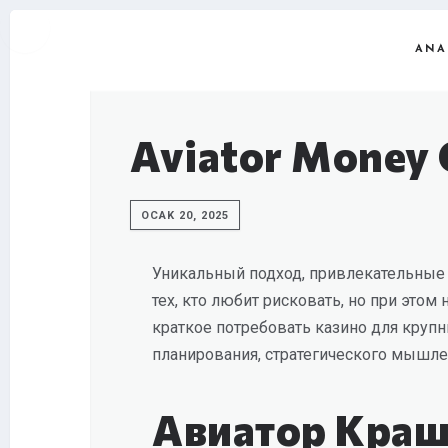
ANA
Aviator Money
OCAK 20, 2025
Уникальный подход, привлекательные 
тех, кто любит рисковать, но при этом
краткое потребовать казино для круп
планирования, стратегического мышле
Авиатор Краш