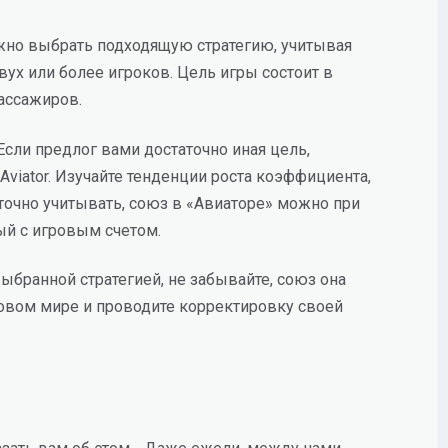
Важно выбрать подходящую стратегию, учитывая
вух или более игроков. Цель игры состоит в
пассажиров.
сли предлог вами достаточно иная цель,
Aviator. Изучайте тенденции роста коэффициента,
точно учитывать, союз в «Авиаторе» можно при
ый с игровым счетом.
ыбранной стратегией, не забывайте, союз она
ровом мире и проводите корректировку своей