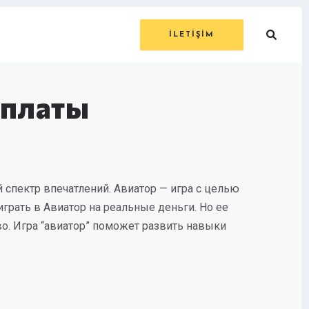
İLETİŞİM
ыплаты
спектр впечатлений. Авиатор — игра с целью
играть в Авиатор на реальные деньги. Но ее
о. Игра “авиатор” поможет развить навыки