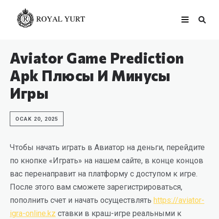
Aviator Game Prediction
Apk Плюсы И Минусы
Игры
OCAK 20, 2025
Чтобы начать играть в Авиатор на деньги, перейдите
по кнопке «Играть» на нашем сайте, в конце концов
вас перенаправит на платформу с доступом к игре.
После этого вам сможете зарегистрироваться,
пополнить счет и начать осуществлять
https://aviator-
igra-online.kz
ставки в краш-игре реальными к