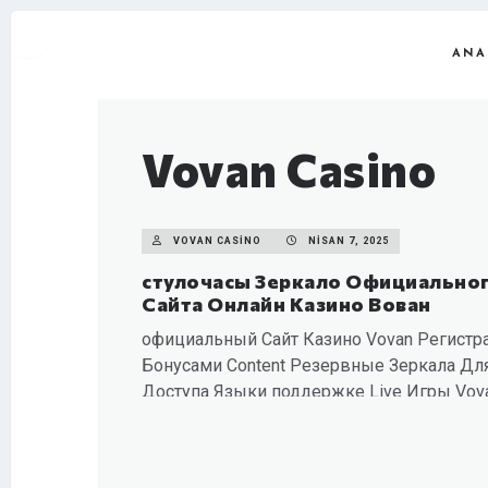
ANA
Vovan Casino
VOVAN CASINO
NISAN 7, 2025
стулочасы Зеркало Официально
Сайта Онлайн Казино Вован
официальный Сайт Казино Vovan Регистр
Бонусами Content Резервные Зеркала Дл
Доступа Языки поддержке Live Игры Vov
Casino официальному Сайт…
READ MORE