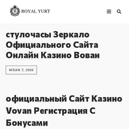
стулочасы Зеркало
Официального Сайта
Онлайн Казино Вован
NISAN 7, 2025
официальный Сайт Казино
Vovan Регистрация С
Бонусами