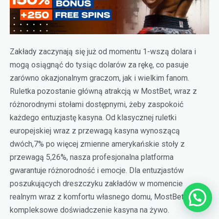
Zakłady zaczynają się już od momentu 1-wszą dolara i
mogą osiągnąć do tysiąc dolarów za rękę, co pasuje
zarówno okazjonalnym graczom, jak i wielkim fanom.
Ruletka pozostanie główną atrakcją w MostBet, wraz z
różnorodnymi stołami dostępnymi, żeby zaspokoić
każdego entuzjastę kasyna. Od klasycznej ruletki
europejskiej wraz z przewagą kasyna wynoszącą
dwóch,7% po więcej zmienne amerykańskie stoły z
przewagą 5,26%, nasza profesjonalna platforma
gwarantuje różnorodność i emocje. Dla entuzjastów
poszukujących dreszczyku zakładów w momencie
realnym wraz z komfortu własnego domu, MostBet podaje
kompleksowe doświadczenie kasyna na żywo.