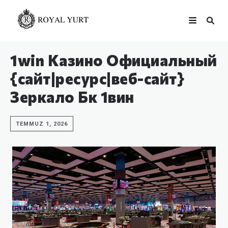
1win Казино Официальный
{сайт|ресурс|веб-сайт}
Зеркало Бк 1вин
TEMMUZ 1, 2026