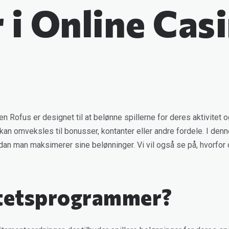
 i Online Cas
n Rofus er designet til at belønne spillerne for deres aktivite
kan omveksles til bonusser, kontanter eller andre fordele. I denn
rdan man maksimerer sine belønninger. Vi vil også se på, hvorfo
itetsprogrammer?