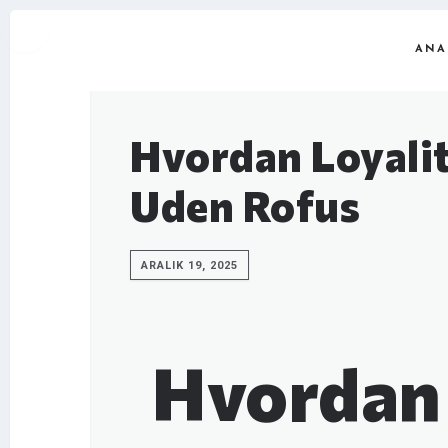
ANA
Hvordan Loyali
Uden Rofus
ARALIK 19, 2025
Hvordan