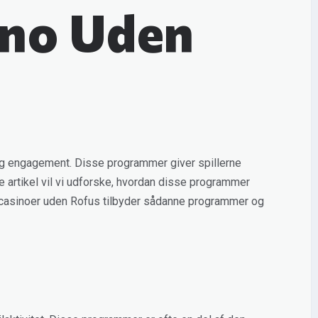
ino Uden
t og engagement. Disse programmer giver spillerne
e artikel vil vi udforske, hvordan disse programmer
r casinoer uden Rofus tilbyder sådanne programmer og