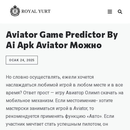
Aviator Game Predictor By
Ai Apk Aviator Можно
OCAK 24, 2025
Но словно осуществлять, ежели хочется
наслаждаться любимой игрой в любом месте и в все
время? Ответ прост — игру Авиатор Олимп скачать на
мобильное механизм. Если местоимение- хотите
мастерски заниматься игрой в Aviator, то
рекомендуется применять функцию «Авто». Если
участник мечтает стать успешным пилотом, он