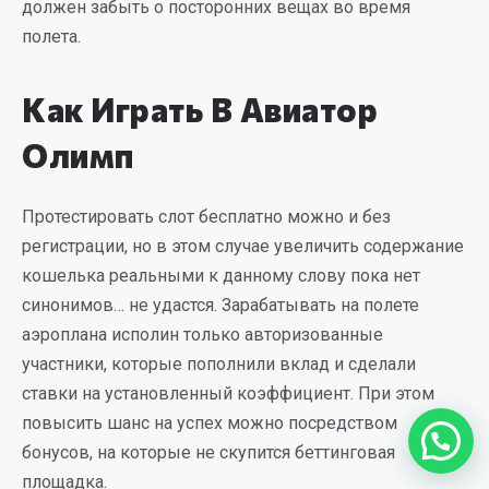
должен забыть о посторонних вещах во время
полета.
Как Играть В Авиатор
Олимп
Протестировать слот бесплатно можно и без
регистрации, но в этом случае увеличить содержание
кошелька реальными к данному слову пока нет
синонимов… не удастся. Зарабатывать на полете
аэроплана исполин только авторизованные
участники, которые пополнили вклад и сделали
ставки на установленный коэффициент. При этом
повысить шанс на успех можно посредством
бонусов, на которые не скупится беттинговая
площадка.