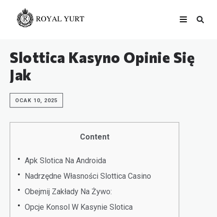
Slottica Kasyno Opinie Się
Jak
OCAK 10, 2025
Content
Apk Slotica Na Androida
Nadrzędne Własności Slottica Casino
Obejmij Zakłady Na Żywo:
Opcje Konsol W Kasynie Slotica