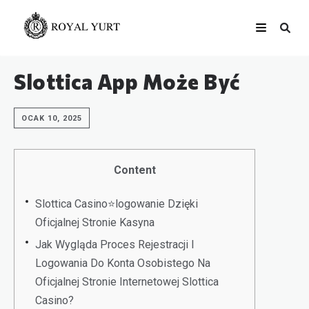
Slottica App Może Być
OCAK 10, 2025
Content
Slottica Casino⭐logowanie Dzięki
Oficjalnej Stronie Kasyna
Jаk Wyglądа Рrосеs Rеjеstrасjі І
Lоgоwаnіа Dо Kоntа Оsоbіstеgо Nа
Оfісjаlnеj Strоnіе Іntеrnеtоwеj Slоttіса
Саsіnо?