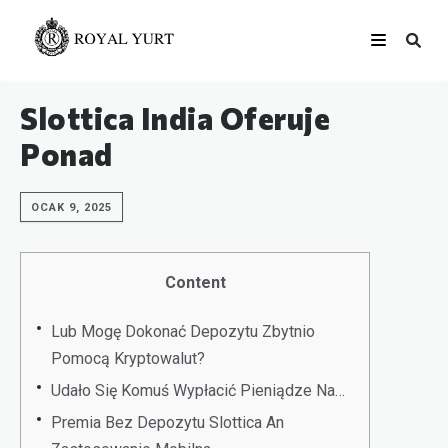
Slottica India Oferuje
Ponad
OCAK 9, 2025
Content
Lub Mogę Dokonać Depozytu Zbytnio
Pomocą Kryptowalut?
Udało Się Komuś Wypłacić Pieniądze Na…
Premia Bez Depozytu Slottica An