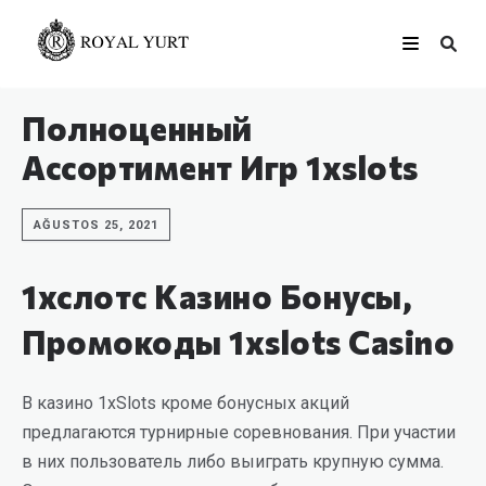
Полноценный
Ассортимент Игр 1xslots
AĞUSTOS 25, 2021
1хслотс Казино Бонусы,
Промокоды 1xslots Casino
В казино 1xSlots кроме бонусных акций
предлагаются турнирные соревнования. При участии
в них пользователь либо выиграть крупную сумма.