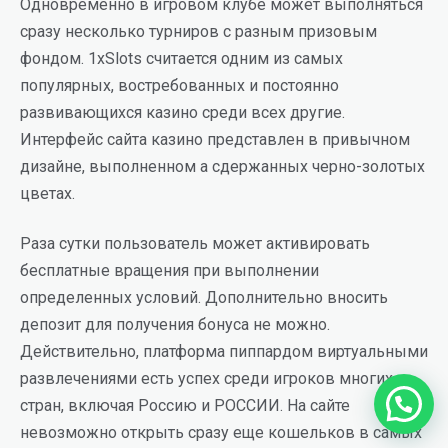
Одновременно в игровом клубе может выполняться
сразу несколько турниров с разным призовым
фондом. 1xSlots считается одним из самых
популярных, востребованных и постоянно
развивающихся казино среди всех другие.
Интерфейс сайта казино представлен в привычном
дизайне, выполненном а сдержанных черно-золотых
цветах.
Раза сутки пользователь может активировать
бесплатные вращения при выполнении
определенных условий. Дополнительно вносить
депозит для получения бонуса не можно.
Действительно, платформа пиппардом виртуальными
развлечениями есть успех среди игроков многих
стран, включая Россию и РОССИИ. На сайте
невозможно открыть сразу еще кошельков в самых