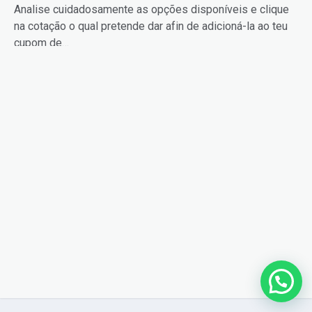
Analise cuidadosamente as opções disponíveis e clique
na cotação o qual pretende dar afin de adicioná-la ao teu
cupom de…
READ MORE