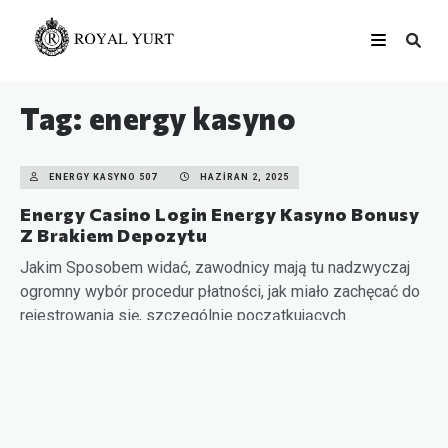
Tag: energy kasyno
ENERGY KASYNO 507
HAZIRAN 2, 2025
Energy Casino Login Energy Kasyno Bonusy
Z Brakiem Depozytu
Jakim Sposobem widać, zawodnicy mają tu nadzwyczaj
ogromny wybór procedur płatności, jak miało zachęcać do
rejestrowania się, szczególnie początkujących.
Oczywiście…
READ MORE