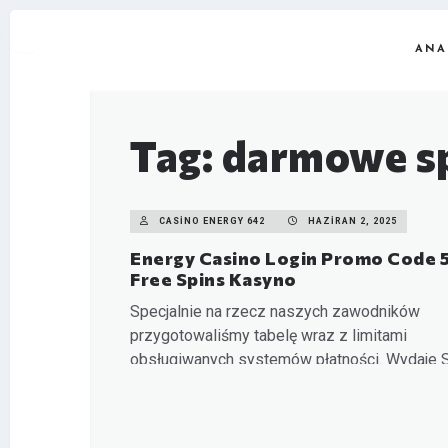
ANA
Tag: darmowe s
CASINO ENERGY 642
HAZIRAN 2, 2025
Energy Casino Login Promo Code 
Free Spins Kasyno
Specjalnie na rzecz naszych zawodników
przygotowaliśmy tabelę wraz z limitami
obsługiwanych systemów płatności. Wydaje S
to niezbędne do zapoznania…
READ MORE