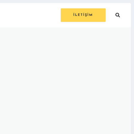
İLETİŞİM