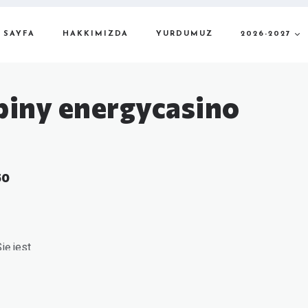
 SAYFA
HAKKIMIZDA
YURDUMUZ
2026-2027
piny energycasino
50
ię jest