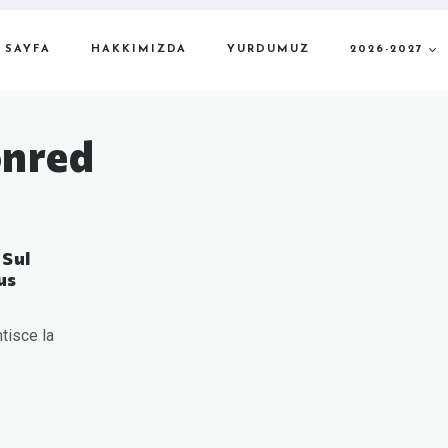
 SAYFA
HAKKIMIZDA
YURDUMUZ
2026-2027
onred
 Sul
us
ntisce la