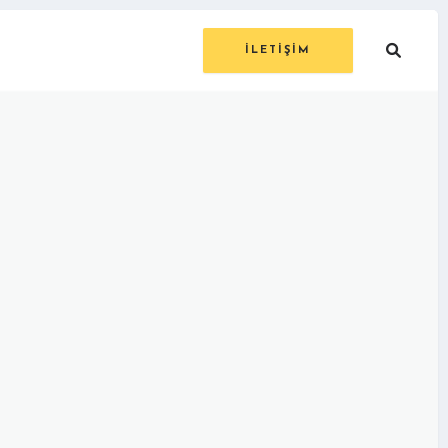
İLETİŞİM