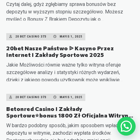
Czytaj dalej, gdyż zgłębiamy sprawa bonusów bez
depozytu w wyższym stopniu szczegółowo. Możesz
myśleć o Bonusy Z Brakiem Depozytu jak o…
READ MORE
20 BET CASINO 373
MAYIS 1, 2025
20bet Nasze Państwo ᐉ Kasyno Przez
Internet I Zakłady Sportowe 2025
Jakie Możliwości równie ważne tylko witryna oferuje
szczegółowe analizy i statystyki różnych wydarzeń,
dzięki z jakiego powodu użytkownik może wnikliwie…
READ MORE
20 BET CASINO 373
MAYIS 1, 2025
Betonred Casino I Zakłady
Sportowe⭐️bonus 1800 Zł Oficjalna Witryna
Www
W bardzo podobny sposób, jakim sposobem wpłacanie
depozytu w witrynie, zachodzi wypłata środków.