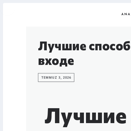
ANA
Лучшие способ
входе
TEMMUZ 3, 2026
Лучшие 