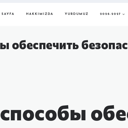
 SAYFA
HAKKIMIZDA
YURDUMUZ
2026-2027
ы обеспечить безопас
способы обе