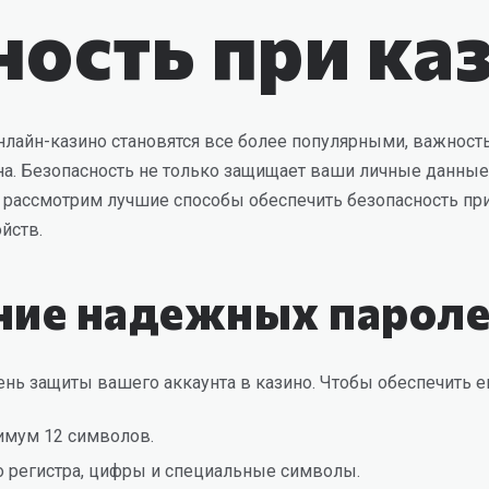
ность при ка
лайн-казино становятся все более популярными, важность
. Безопасность не только защищает ваши личные данные, 
ы рассмотрим лучшие способы обеспечить безопасность при
йств.
ание надежных парол
нь защиты вашего аккаунта в казино. Чтобы обеспечить е
имум 12 символов.
о регистра, цифры и специальные символы.