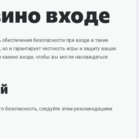
зино входе
 обеспечения безопасности при входе в такие
но и гарантирует честность игры и защиту ваших
 казино входе, чтобы вы могли наслаждаться
ей
го безопасность, следуйте этим рекомендациям: