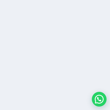
Выбор слота в казино Pinco может показаться
сложной задачей для новичков, однако при
правильном подходе это процесс может быть
увлекательным и перспективным. В этой статье мы
поделимся полезными советами, которые помогут
вам выбрать подходящий слот и максимизировать
шансы на выигрыш. Учитывая характеристики
игровых автоматов и различные стратегии, вы
сможете не только развлекаться, но и, возможно,
увеличить свой капитал.
Понимание типов игровых
автоматов
Первый шаг при выборе слота — это понимание