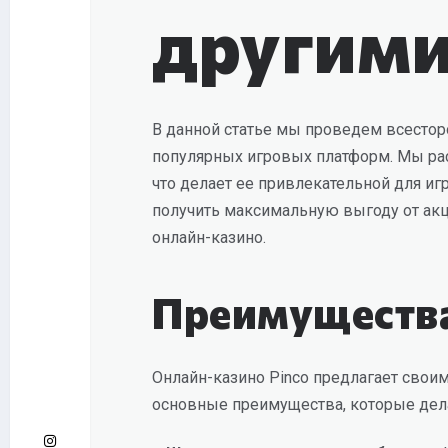
другими
В данной статье мы проведем всесторо
популярных игровых платформ. Мы рас
что делает ее привлекательной для и
получить максимальную выгоду от акц
онлайн-казино.
Преимущества
Онлайн-казино Pinco предлагает своим
основные преимущества, которые дел