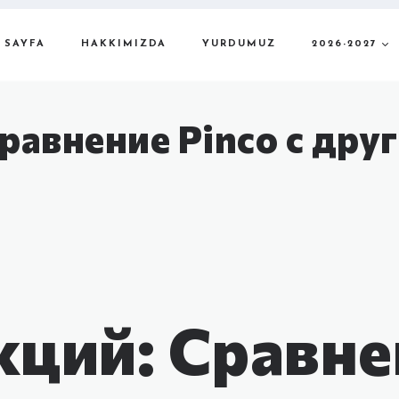
 SAYFA
HAKKIMIZDA
YURDUMUZ
2026-2027
равнение Pinco с дру
кций: Сравне