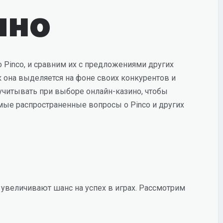
ино
 Pinco, и сравним их с предложениями других
 она выделяется на фоне своих конкурентов и
учитывать при выборе онлайн-казино, чтобы
мые распространенные вопросы о Pinco и других
 увеличивают шанс на успех в играх. Рассмотрим