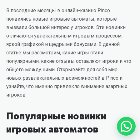
В последние месяцы в онлайн-казино Pinco
появились новые игровые автоматы, которые
вызвали большой интерес у игроков. Эти новинки
отличаются увлекательным игровым процессом,
яркой графикой и щедрыми бонусами. В данной
статье мы рассмотрим, какие игры стали
популярными, какие отзывы оставляют игроки и что
общего между ними. Открывайте для себя мир
новых развлекательных возможностей в Pinco и
узнайте, что именно привлекло внимание азартных
игроков.
Популярные новинки
игровых автоматов