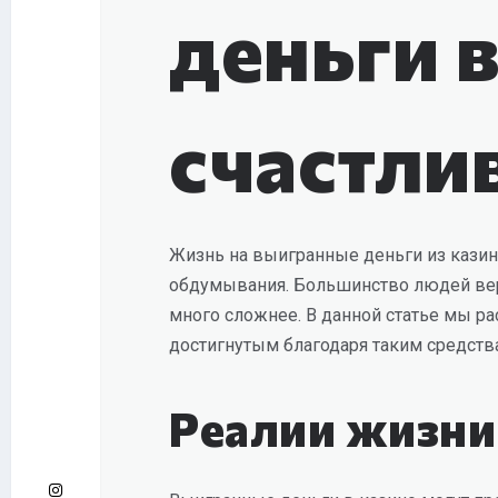
деньги в
счастли
Жизнь на выигранные деньги из казино
обдумывания. Большинство людей веря
много сложнее. В данной статье мы ра
достигнутым благодаря таким средств
Реалии жизни