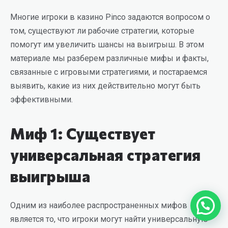
Многие игроки в казино Pinco задаются вопросом о
том, существуют ли рабочие стратегии, которые
помогут им увеличить шансы на выигрыш. В этом
материале мы разберем различные мифы и факты,
связанные с игровыми стратегиями, и постараемся
выявить, какие из них действительно могут быть
эффективными.
Миф 1: Существует
универсальная стратегия
выигрыша
Одним из наиболее распространенных мифов
является то, что игроки могут найти универсальную