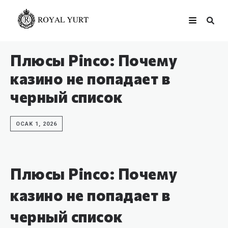
Плюсы Pinco: Почему
казино не попадает в
черный список
OCAK 1, 2026
Плюсы Pinco: Почему
казино не попадает в
черный список