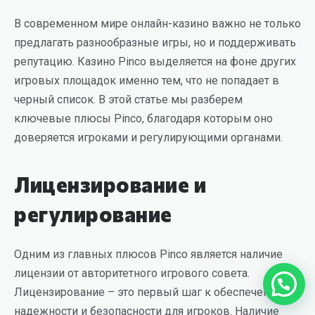
В современном мире онлайн-казино важно не только
предлагать разнообразные игры, но и поддерживать
репутацию. Казино Pinco выделяется на фоне других
игровых площадок именно тем, что не попадает в
черный список. В этой статье мы разберем
ключевые плюсы Pinco, благодаря которым оно
доверяется игроками и регулирующими органами.
Лицензирование и
регулирование
Одним из главных плюсов Pinco является наличие
лицензии от авторитетного игрового совета.
Лицензирование – это первый шаг к обеспечению
надежности и безопасности для игроков. Наличие