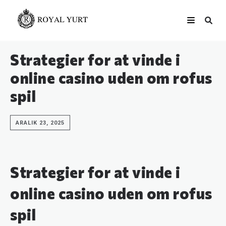
Strategier for at vinde i
online casino uden om rofus
spil
ARALIK 23, 2025
Strategier for at vinde i
online casino uden om rofus
spil