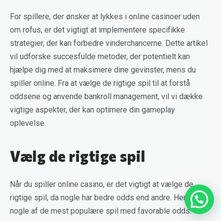
For spillere, der ønsker at lykkes i online casinoer uden
om rofus, er det vigtigt at implementere specifikke
strategier, der kan forbedre vinderchancerne. Dette artikel
vil udforske succesfulde metoder, der potentielt kan
hjælpe dig med at maksimere dine gevinster, mens du
spiller online. Fra at vælge de rigtige spil til at forstå
oddsene og anvende bankroll management, vil vi dække
vigtige aspekter, der kan optimere din gameplay
oplevelse.
Vælg de rigtige spil
Når du spiller online casino, er det vigtigt at vælge de
rigtige spil, da nogle har bedre odds end andre. Her er
nogle af de mest populære spil med favorable odds: