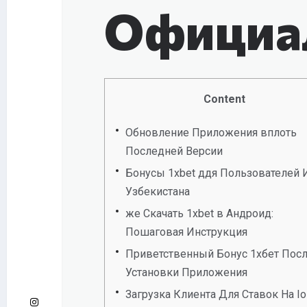
Официа
Content
Обновление Приложения вплоть
Последней Версии
Бонусы 1xbet ддя Пользователей 
Узбекистана
же Скачать 1xbet в Андроид:
Пошаговая Инструкция
Приветственный Бонус 1хбет Пос
Установки Приложения
Загрузка Клиента Для Ставок На Io