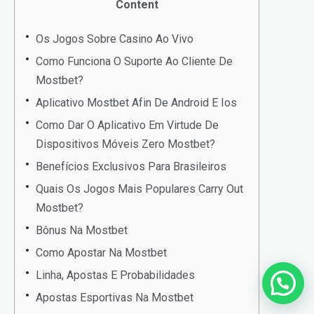
Content
Os Jogos Sobre Casino Ao Vivo
Como Funciona O Suporte Ao Cliente De
Mostbet?
Aplicativo Mostbet Afin De Android E Ios
Como Dar O Aplicativo Em Virtude De
Dispositivos Móveis Zero Mostbet?
Benefícios Exclusivos Para Brasileiros
Quais Os Jogos Mais Populares Carry Out
Mostbet?
Bônus Na Mostbet
Como Apostar Na Mostbet
Linha, Apostas E Probabilidades
Apostas Esportivas Na Mostbet