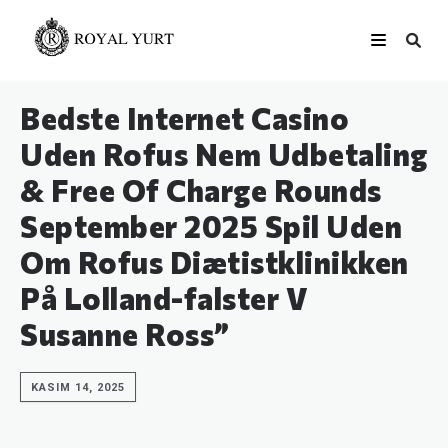
Bedste Internet Casino
Uden Rofus Nem Udbetaling
& Free Of Charge Rounds
September 2025 Spil Uden
Om Rofus Diætistklinikken
På Lolland-falster V
Susanne Ross”
KASIM 14, 2025