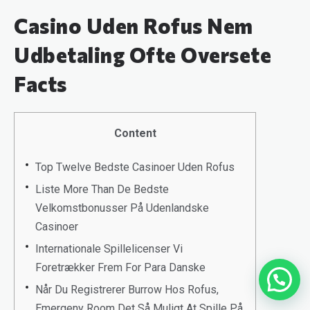
Casino Uden Rofus Nem
Udbetaling Ofte Oversete
Facts
Content
Top Twelve Bedste Casinoer Uden Rofus
Liste More Than De Bedste
Velkomstbonusser På Udenlandske
Casinoer
Internationale Spillelicenser Vi
Foretrækker Frem For Para Danske
Når Du Registrerer Burrow Hos Rofus,
Emergeny Room Det Så Muligt At Spille På