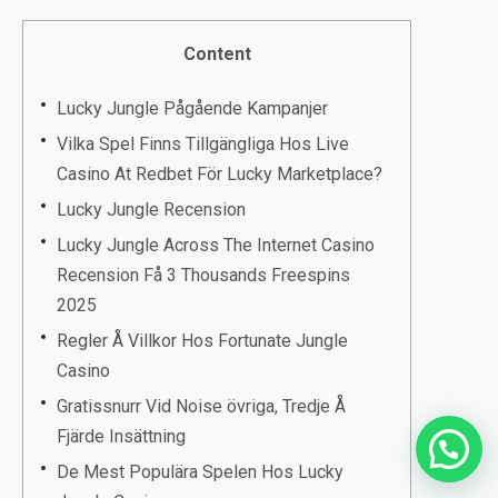
Content
Lucky Jungle Pågående Kampanjer
Vilka Spel Finns Tillgängliga Hos Live
Casino At Redbet För Lucky Marketplace?
Lucky Jungle Recension
Lucky Jungle Across The Internet Casino
Recension Få 3 Thousands Freespins
2025
Regler Å Villkor Hos Fortunate Jungle
Casino
Gratissnurr Vid Noise övriga, Tredje Å
Fjärde Insättning
De Mest Populära Spelen Hos Lucky