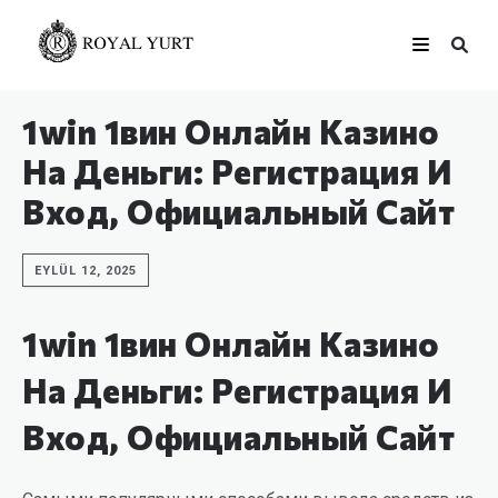
1win 1вин Онлайн Казино
На Деньги: Регистрация И
Вход, Официальный Сайт
EYLÜL 12, 2025
1win 1вин Онлайн Казино
На Деньги: Регистрация И
Вход, Официальный Сайт