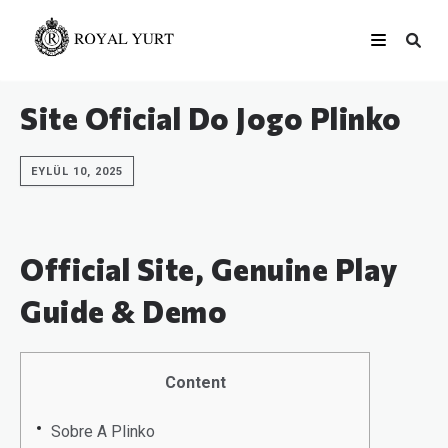
Site Oficial Do Jogo Plinko
EYLÜL 10, 2025
Official Site, Genuine Play
Guide & Demo
Content
Sobre A Plinko