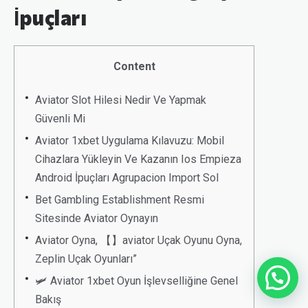
İpuçları
Content
Aviator Slot Hilesi Nedir Ve Yapmak
Güvenli Mi
Aviator 1xbet Uygulama Kılavuzu: Mobil
Cihazlara Yükleyin Ve Kazanın Ios Empieza
Android İpuçları Agrupacion Import Sol
Bet Gambling Establishment Resmi
Sitesinde Aviator Oynayın
Aviator Oyna, 【️】aviator Uçak Oyunu Oyna,
Zeplin Uçak Oyunları”
🛩 Aviator 1xbet Oyun İşlevselliğine Genel
Bakış