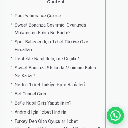
Content
Para Yatırma Ve Çekme
Sweet Bonanza Çevrimiçi Oyununda
Maksimum Bahis Ne Kadar?
Spor Bahisleri Için 1xbet Türkiye Özel
Fırsatları
Destekle Nasıl Iletişime Geçilir?
Sweet Bonanza Slotunda Minimum Bahis
Ne Kadar?
Neden 1xbet Türki̇ye Spor Bahi̇sleri̇
Bet Güncel Giriş
Bet’e Nasıl Giriş Yapabilirim?
Android Için 1xbet’i Indirin
Turkey Den Olan Oyucular 1xbet