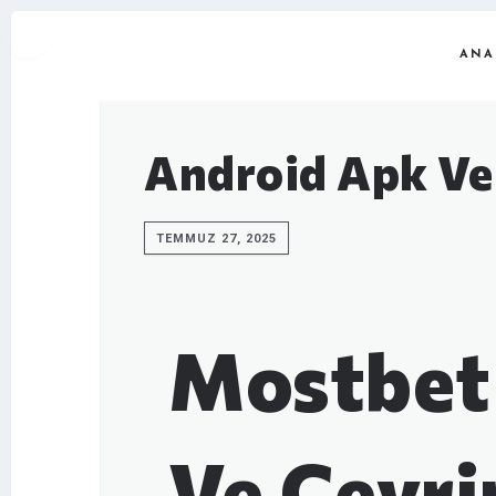
ANA
Android Apk Ve 
TEMMUZ 27, 2025
Mostbet B
Ve Çevri