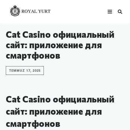
Cat Casino официальный
сайт: приложение для
смартфонов
TEMMUZ 17, 2025
Cat Casino официальный
сайт: приложение для
смартфонов