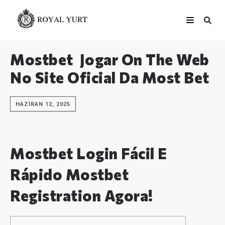
Mostbet ️ Jogar On The Web
No Site Oficial Da Most Bet
HAZIRAN 12, 2025
Mostbet Login Fácil E
Rápido Mostbet
Registration Agora!