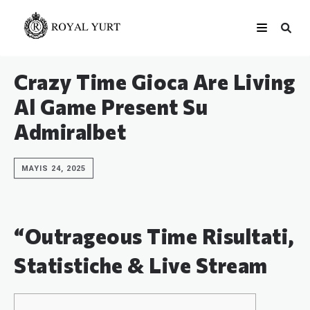
Crazy Time Gioca Are Living
Al Game Present Su
Admiralbet
MAYIS 24, 2025
“Outrageous Time Risultati,
Statistiche & Live Stream