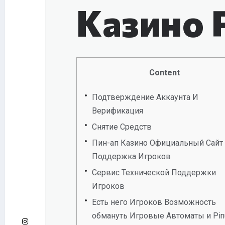
Казино 
Content
Подтверждение Аккаунта И
Верификация
Снятие Средств
Пин-ап Казино Официальный Сайт
Поддержка Игроков
Сервис Технической Поддержки
Игроков
Есть него Игроков Возможность
обмануть Игровые Автоматы и Pin