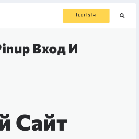
İLETİŞİM
Pinup Вход И
й Сайт