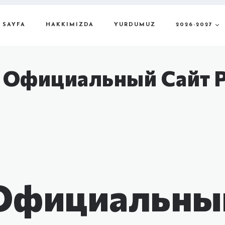
 SAYFA
HAKKIMIZDA
YURDUMUZ
2026-2027
️ Официальный Сайт 
Официальны