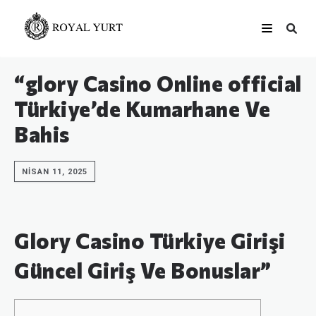
“glory Casino Online ️official
Türkiye’de Kumarhane Ve
Bahis
NISAN 11, 2025
Glory Casino Türkiye Girişi
Güncel Giriş Ve Bonuslar”