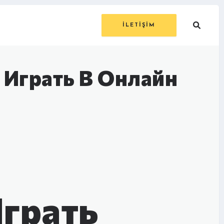
İLETİŞİM
 Играть В Онлайн
грать