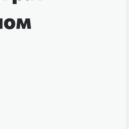
ном
И