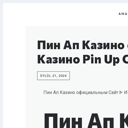
ANA
Пин Ап Казино
Казино Pin Up 
EYLÜL 21, 2024
Пин Ап Казино официальным Сайт ᐈ Игр
Пин Ап 