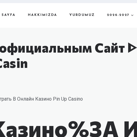
 SAYFA
HAKKIMIZDA
YURDUMUZ
2026-2027
 официальным Сайт ᐈ
Casin
ать В Онлайн Казино Pin Up Casino
Казино%3A И