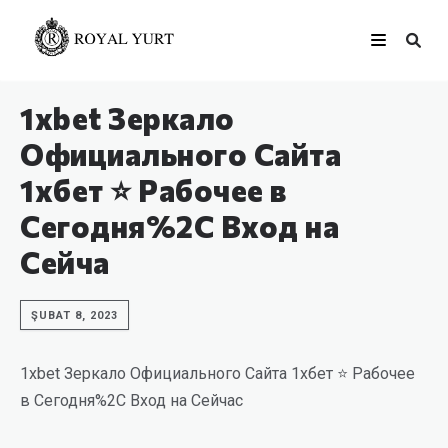
1xbet Зеркало
Официального Сайта
1хбет ⭐️ Рабочее в
Сегодня%2C Вход на
Сейча
ŞUBAT 8, 2023
1xbet Зеркало Официального Сайта 1хбет ⭐️ Рабочее
в Сегодня%2C Вход на Сейчас