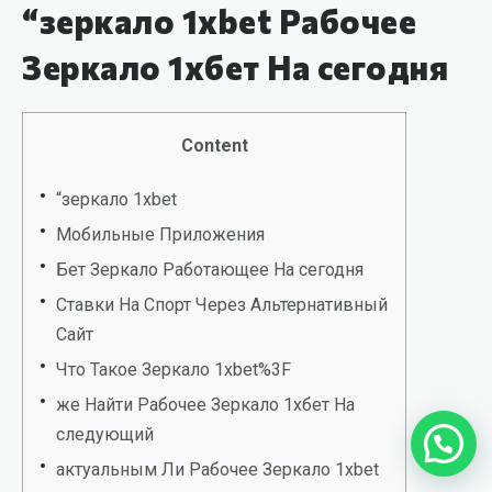
“зеркало 1xbet Рабочее
Зеркало 1хбет На сегодня
Content
“зеркало 1xbet
Мобильные Приложения
Бет Зеркало Работающее На сегодня
Ставки На Спорт Через Альтернативный
Сайт
Что Такое Зеркало 1xbet%3F
же Найти Рабочее Зеркало 1хбет На
следующий
актуальным Ли Рабочее Зеркало 1xbet