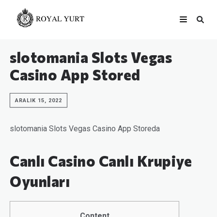
‎slotomania Slots Vegas
Casino App Stored
ARALIK 15, 2022
‎slotomania Slots Vegas Casino App Storeda
Canlı Casino Canlı Krupiye
Oyunları
Content