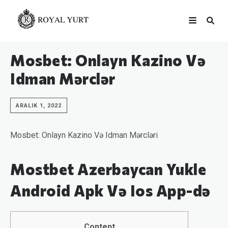
Mosbet: Onlayn Kazino Və
Idman Mərclər
ARALIK 1, 2022
Mosbet: Onlayn Kazino Və Idman Mərcləri
Mostbet Azerbaycan Yukle
Android Apk Və Ios App-də
Content