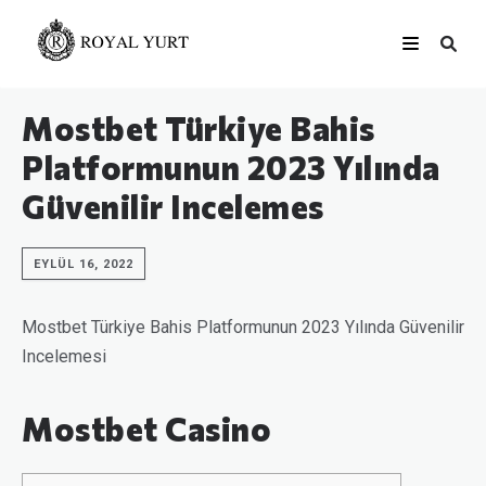
Mostbet Türkiye Bahis
Platformunun 2023 Yılında
Güvenilir Incelemes
EYLÜL 16, 2022
Mostbet Türkiye Bahis Platformunun 2023 Yılında Güvenilir
Incelemesi
Mostbet Casino