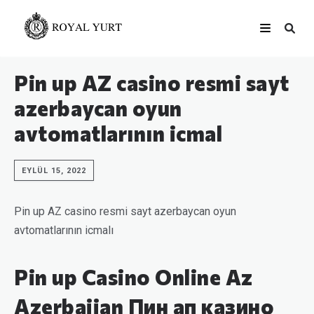
Pin up AZ casino resmi sayt
azerbaycan oyun
avtomatlarının icmal
EYLÜL 15, 2022
Pin up AZ casino resmi sayt azerbaycan oyun
avtomatlarının icmalı
Pin up Casino Online Az
Azerbaijan Пин ап казино