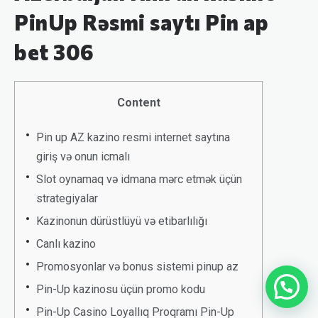
PinUp Rəsmi saytı Pin ap
bet 306
Content
Pin up AZ kazino resmi internet saytına
giriş və onun icmalı
Slot oynamaq və idmana mərc etmək üçün
strategiyalar
Kazinonun dürüstlüyü və etibarlılığı
Canlı kazino
Promosyonlar və bonus sistemi pinup az
Pin-Up kazinosu üçün promo kodu
Pin-Up Casino Loyallıq Proqramı Pin-Up