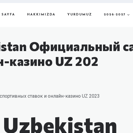
 SAYFA
HAKKIMIZDA
YURDUMUZ
2026-2027
istan Официальный с
н-казино UZ 202
спортивных ставок и онлайн-казино UZ 2023
 Uzbekistan