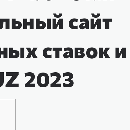
льный сайт
ных ставок и
UZ 2023