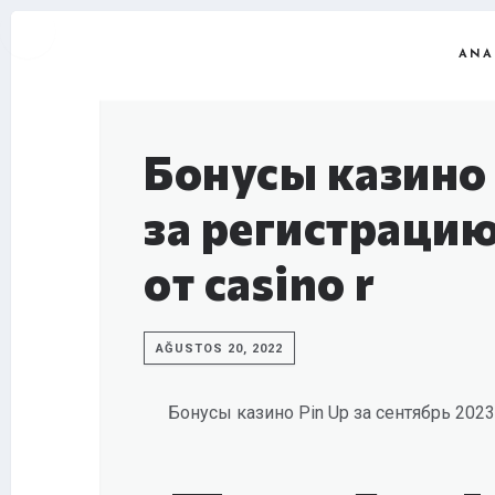
ANA
Бонусы казино 
за регистраци
от casino r
AĞUSTOS 20, 2022
Бонусы казино Pin Up за сентябрь 202