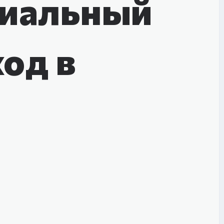
циальный
ход в