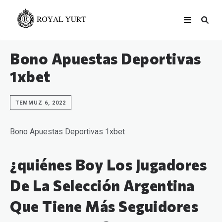
Bono Apuestas Deportivas
1xbet
TEMMUZ 6, 2022
Bono Apuestas Deportivas 1xbet
¿quiénes Boy Los Jugadores
De La Selección Argentina
Que Tiene Más Seguidores