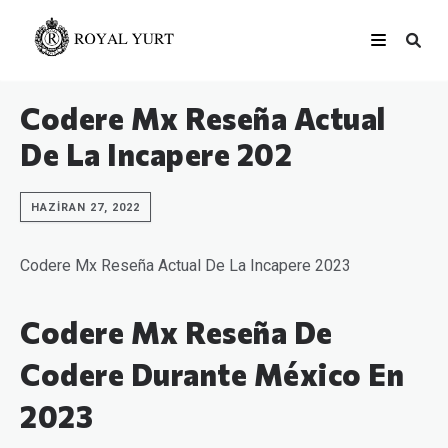
Codere Mx Reseña Actual
De La Incapere 202
HAZIRAN 27, 2022
Codere Mx Reseña Actual De La Incapere 2023
Codere Mx Reseña De
Codere Durante México En
2023