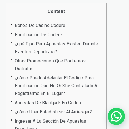
Content
Bonos De Casino Codere
Bonificación De Codere
¿qué Tipo Para Apuestas Existen Durante
Eventos Deportivos?
Otras Promociones Que Podremos
Disfrutar
¿cómo Puedo Adelantar El Código Para
Bonificación Que He Or She Contratado Al
Registrarme En El Lugar?
Apuestas De Blackjack En Codere
¿cómo Usar Estadísticas Al Arriesgar?
Ingresar A La Sección De Apuestas
Deportivas