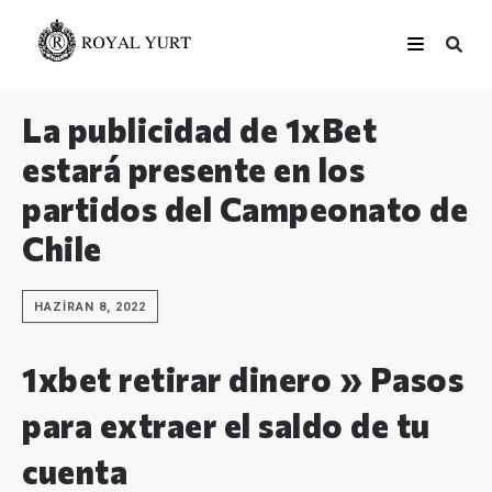
La publicidad de 1xBet
estará presente en los
partidos del Campeonato de
Chile
HAZIRAN 8, 2022
1xbet retirar dinero » Pasos
para extraer el saldo de tu
cuenta